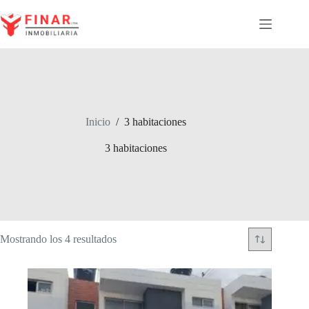
Saltar
al
contenido
Inicio
/
3 habitaciones
3 habitaciones
Ordenado
Mostrando los 4 resultados
por
los
últimos