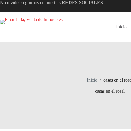
Saltar
No olvides seguirnos en nuestras
REDES SOCIALES
al
contenido
Inicio
Inicio
/
casas en el rosa
casas en el rosal