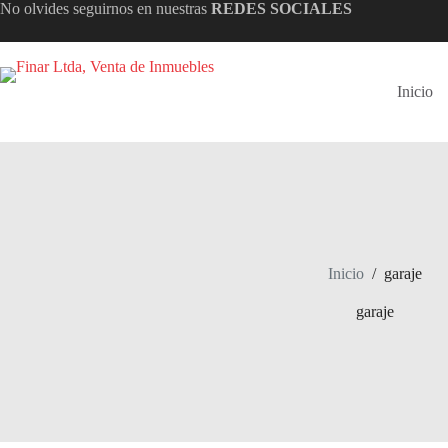
Saltar
No olvides seguirnos en nuestras
REDES SOCIALES
al
contenido
Inicio
Inicio
/
garaje
garaje