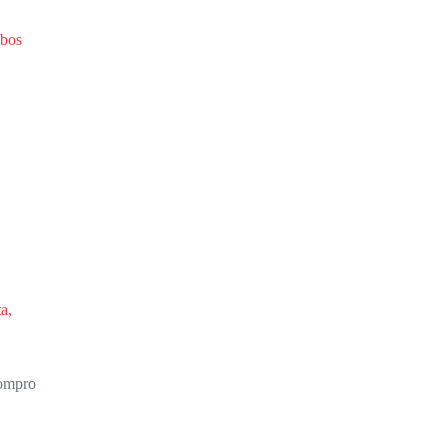
a,
ompro