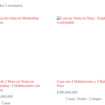
Ordenado
os 5 resultados
por
los
últimos
de 2 Pisos en Venta en
Casa con 4 Habitaciones y 3 Ba
alina | 3 Habitaciones con
Niza
na
$
380,000,000
,000,000
Casas
,
Vendo - Compro
Casas