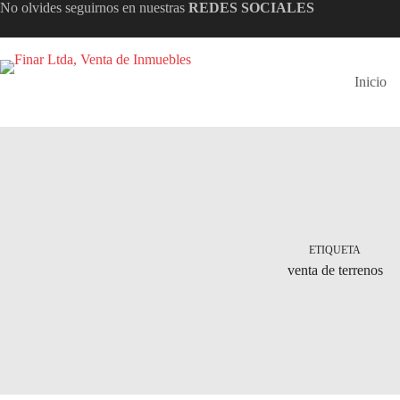
Saltar
No olvides seguirnos en nuestras
REDES SOCIALES
al
contenido
Inicio
ETIQUETA
venta de terrenos